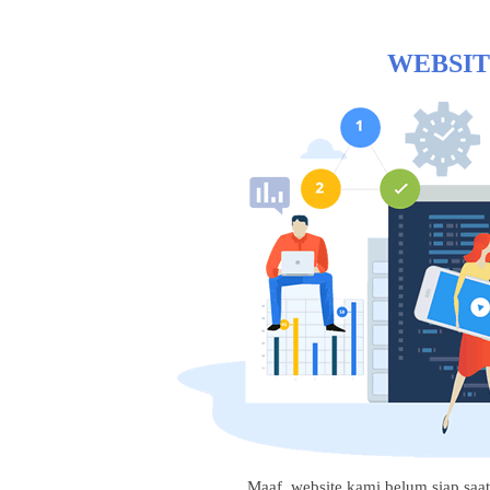
WEBSIT
Maaf, website kami belum siap saat i