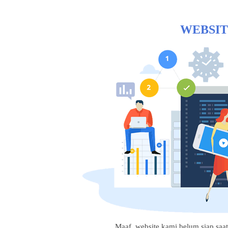
WEBSIT
Maaf, website kami belum siap saat i