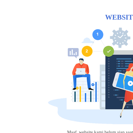
WEBSIT
Maaf, website kami belum siap saat i