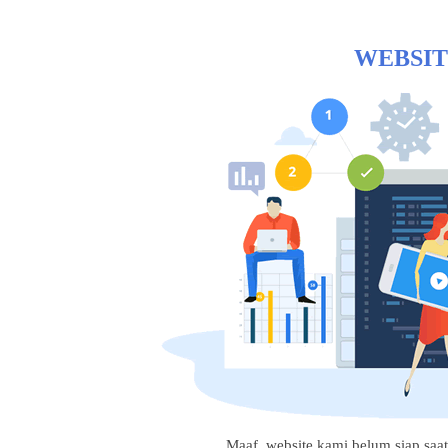
WEBSIT
Maaf, website kami belum siap saat i