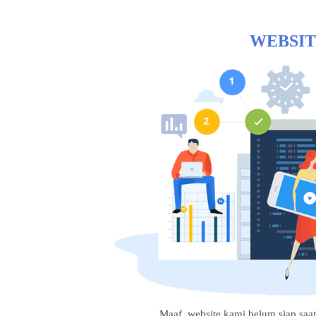
WEBSIT
Maaf, website kami belum siap saat i