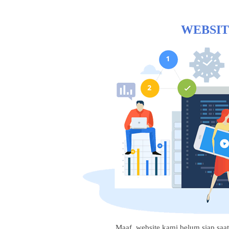
WEBSIT
Maaf, website kami belum siap saat i