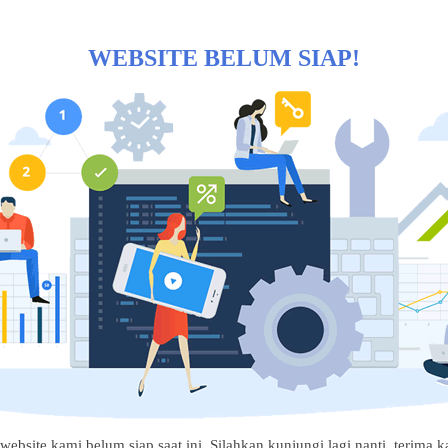
WEBSITE BELUM SIAP!
website kami belum siap saat ini. Silahkan kunjungi lagi nanti, terima ka