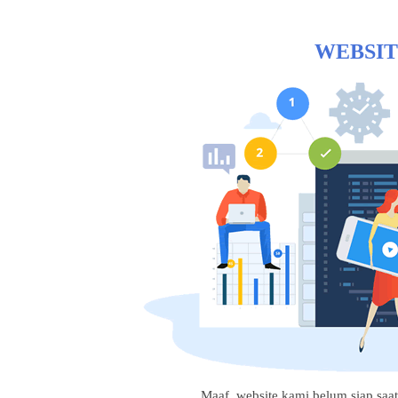
WEBSIT
Maaf, website kami belum siap saat i