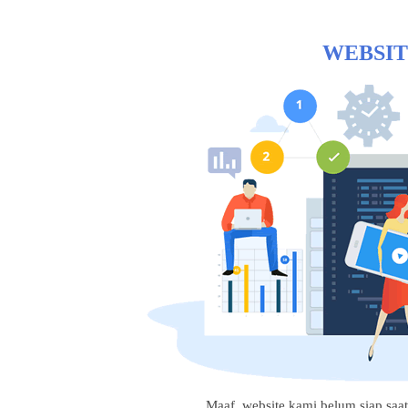
WEBSIT
Maaf, website kami belum siap saat i