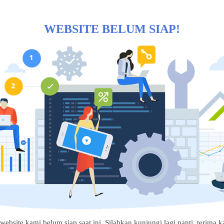
WEBSITE BELUM SIAP!
website kami belum siap saat ini. Silahkan kunjungi lagi nanti, terima ka