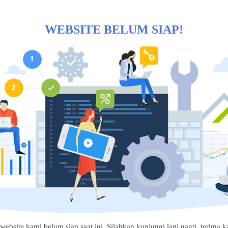
WEBSITE BELUM SIAP!
website kami belum siap saat ini. Silahkan kunjungi lagi nanti, terima ka