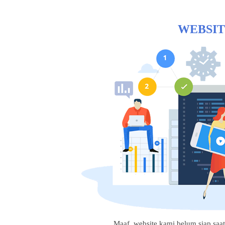
WEBSIT
Maaf, website kami belum siap saat i