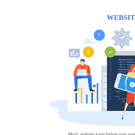
WEBSIT
Maaf, website kami belum siap saat i