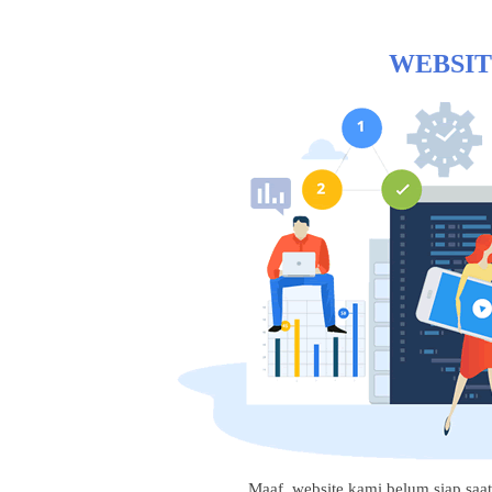
WEBSIT
Maaf, website kami belum siap saat i