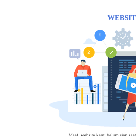
WEBSIT
Maaf, website kami belum siap saat i