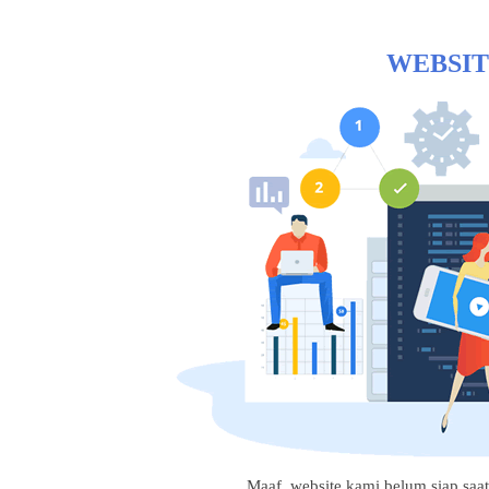
WEBSIT
Maaf, website kami belum siap saat i