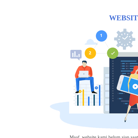
WEBSIT
Maaf, website kami belum siap saat i