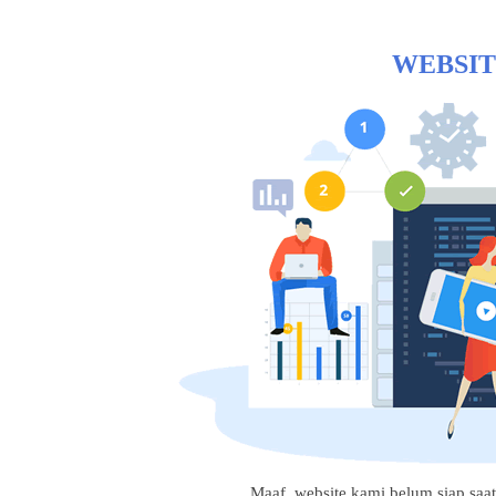
WEBSIT
Maaf, website kami belum siap saat i