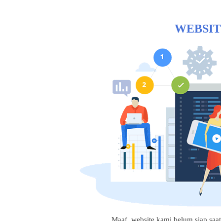
WEBSIT
Maaf, website kami belum siap saat i