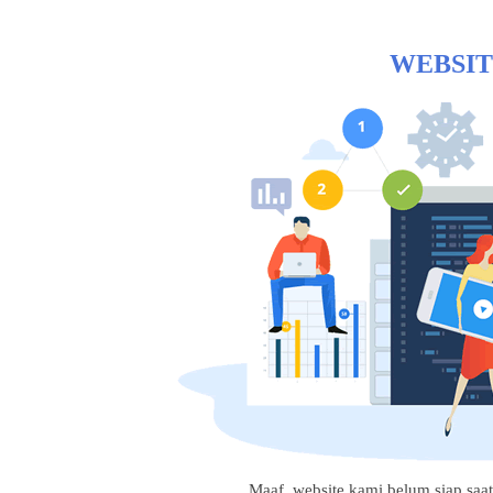
WEBSIT
Maaf, website kami belum siap saat i