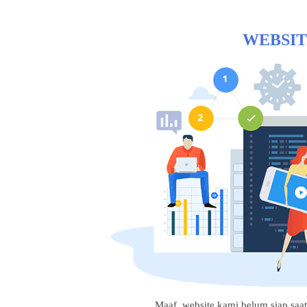
WEBSIT
Maaf, website kami belum siap saat i