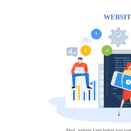
WEBSIT
Maaf, website kami belum siap saat i