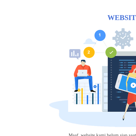
WEBSIT
Maaf, website kami belum siap saat i