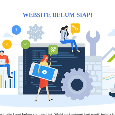
WEBSITE BELUM SIAP!
website kami belum siap saat ini. Silahkan kunjungi lagi nanti, terima ka