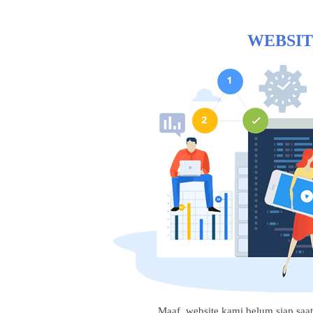
WEBSIT
Maaf, website kami belum siap saat i