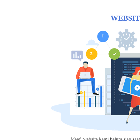
WEBSIT
Maaf, website kami belum siap saat i