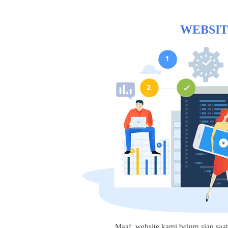
WEBSIT
Maaf, website kami belum siap saat i