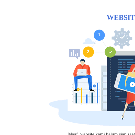
WEBSIT
Maaf, website kami belum siap saat i