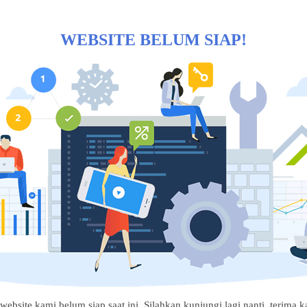
WEBSITE BELUM SIAP!
website kami belum siap saat ini. Silahkan kunjungi lagi nanti, terima ka