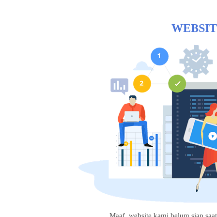
WEBSIT
Maaf, website kami belum siap saat i