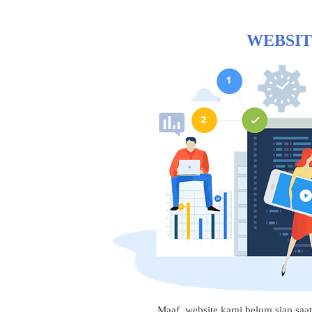
WEBSIT
Maaf, website kami belum siap saat i