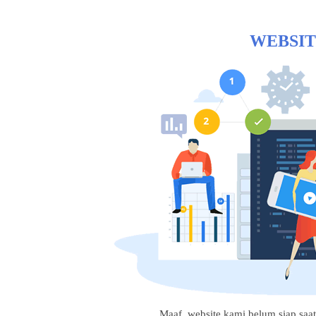
WEBSIT
Maaf, website kami belum siap saat i