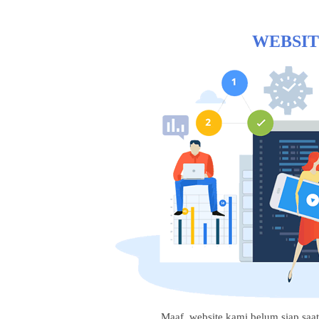
WEBSIT
Maaf, website kami belum siap saat i