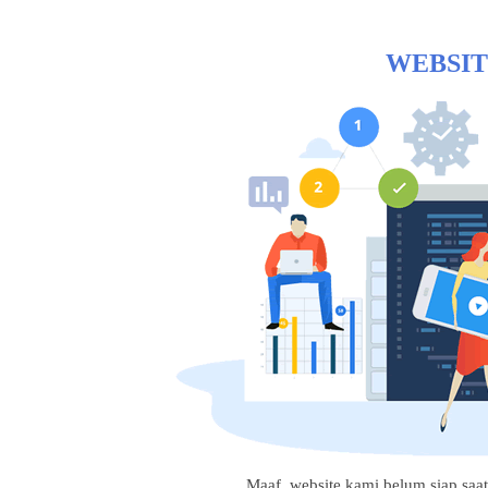
WEBSIT
Maaf, website kami belum siap saat i