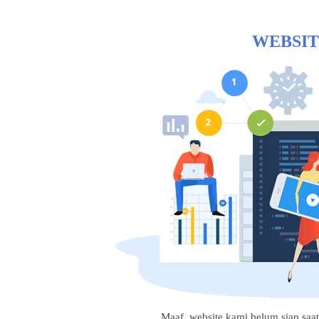
WEBSIT
Maaf, website kami belum siap saat i