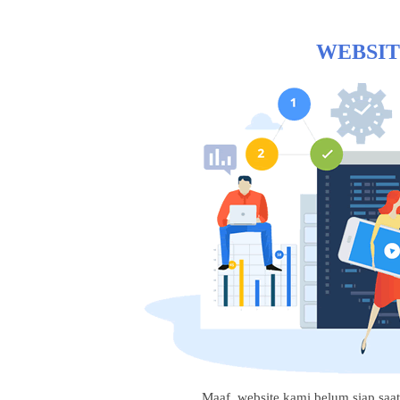
WEBSIT
Maaf, website kami belum siap saat i