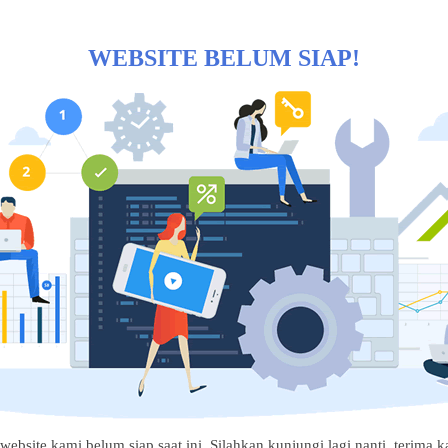
WEBSITE BELUM SIAP!
website kami belum siap saat ini. Silahkan kunjungi lagi nanti, terima ka