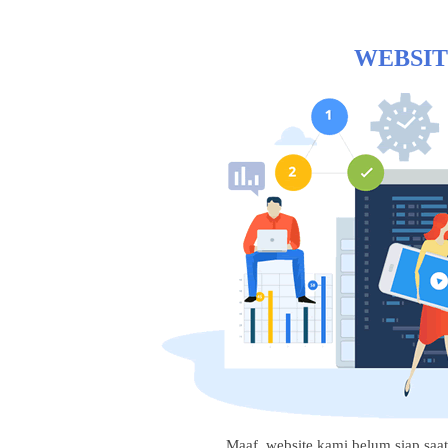
WEBSIT
Maaf, website kami belum siap saat i