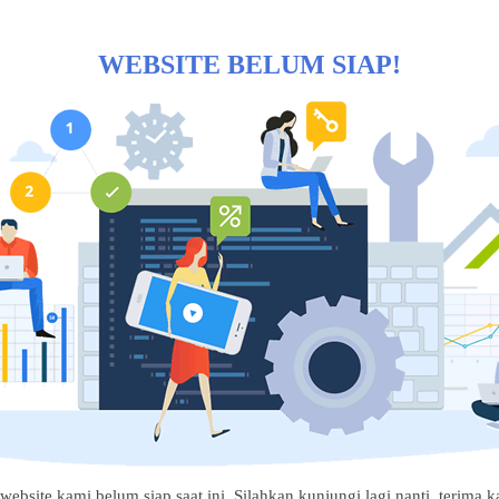
WEBSITE BELUM SIAP!
website kami belum siap saat ini. Silahkan kunjungi lagi nanti, terima ka