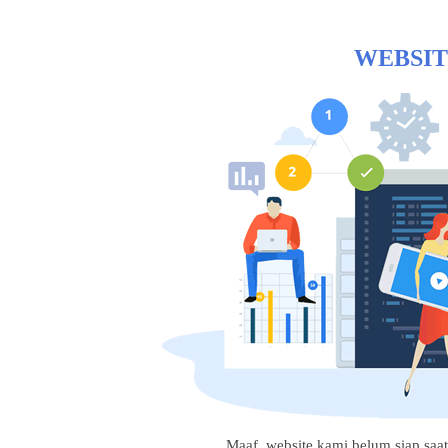
WEBSIT
Maaf, website kami belum siap saat i