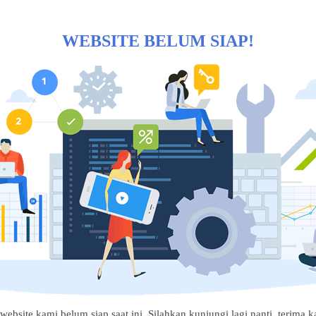
WEBSITE BELUM SIAP!
website kami belum siap saat ini. Silahkan kunjungi lagi nanti, terima ka