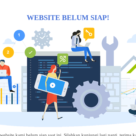
WEBSITE BELUM SIAP!
website kami belum siap saat ini. Silahkan kunjungi lagi nanti, terima ka