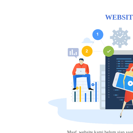
WEBSIT
Maaf, website kami belum siap saat i