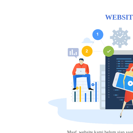
WEBSIT
Maaf, website kami belum siap saat i