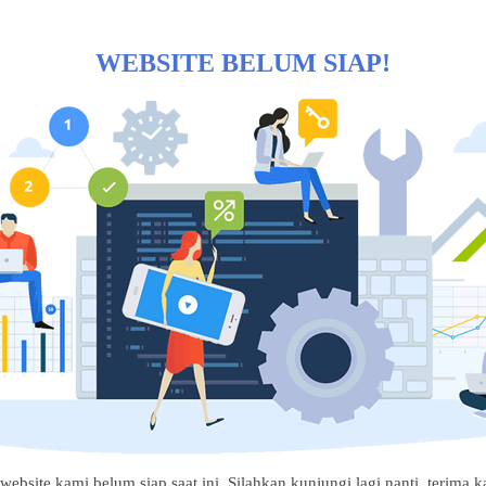
WEBSITE BELUM SIAP!
website kami belum siap saat ini. Silahkan kunjungi lagi nanti, terima ka