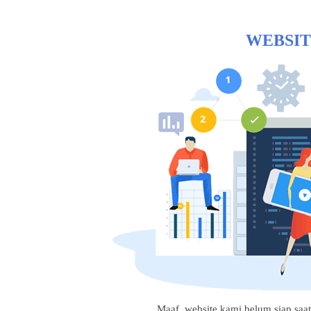
WEBSIT
Maaf, website kami belum siap saat i