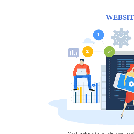
WEBSIT
Maaf, website kami belum siap saat i