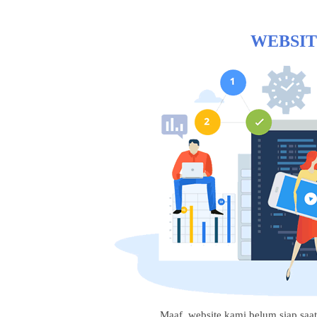
WEBSIT
Maaf, website kami belum siap saat i