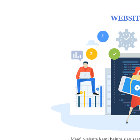
WEBSIT
Maaf, website kami belum siap saat i