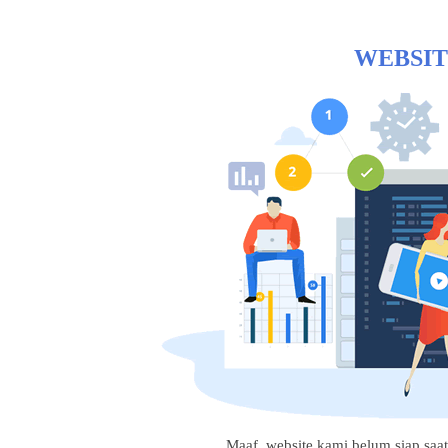
WEBSIT
Maaf, website kami belum siap saat i